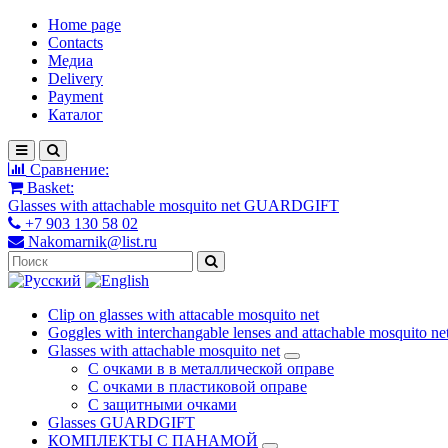
Home page
Contacts
Медиа
Delivery
Payment
Каталог
Сравнение:
Basket:
Glasses with attachable mosquito net GUARDGIFT
+7 903 130 58 02
Nakomarnik@list.ru
Clip on glasses with attacable mosquito net
Goggles with interchangable lenses and attachable mosquito ne
Glasses with attachable mosquito net
С очками в в металлической оправе
С очками в пластиковой оправе
С защитными очками
Glasses GUARDGIFT
КОМПЛЕКТЫ С ПАНАМОЙ