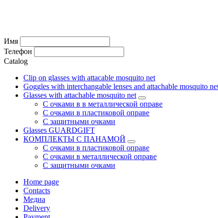
Имя
Телефон
Catalog
Clip on glasses with attacable mosquito net
Goggles with interchangable lenses and attachable mosquito ne
Glasses with attachable mosquito net
С очками в в металлической оправе
С очками в пластиковой оправе
С защитными очками
Glasses GUARDGIFT
КОМПЛЕКТЫ С ПАНАМОЙ
С очками в пластиковой оправе
С очками в металлической оправе
С защитными очками
Home page
Contacts
Медиа
Delivery
Payment