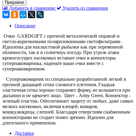
Предзаказ
Добавить в сравнение
Удалить из сравнения
Описание
Очки GARDGIFT с прочной металлической оправой и
светло-коричневыми поляризованными светофильтрами .
Идеалены для нахлыстовой рыбалки как при переменной
облачности, так и в солнечнуь погоду. При угрозе атаки
кровососущих насекомых вставьте очки в коннекторы
супернакомарника, наденьте ваши очки вместе с
супернакомарником.
Супернакомарник из специально разработанной легкой и
прочной дышащей сетки сложного плетения. Гладкая
эластичная сетка хорошо сохраняет форму, не колышется при
дыхании и не щекочет лицо. Цвет - Army Green. Коннектор -
зеленый пластик. Обеспечивает защиту от любых, даже самых
мелких насекомых, включая клещей, комаров,
мошку,мокреца, слепней. Благодаря отверстиям снабженным
коннекторами не создает помех зрению. Идеален для
длительного применения.
Доставка